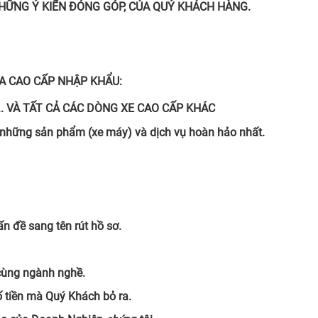
ỮNG Ý KIẾN ĐÓNG GÓP, CỦA QUÝ KHÁCH HÀNG.
GA CAO CẤP NHẬP KHẨU:
ION ... VÀ TẤT CẢ CÁC DÒNG XE CAO CẤP KHÁC
những sản phẩm (xe máy) và dịch vụ hoàn hảo nhất.
ấn đề sang tên rút hồ sơ.
cùng ngành nghề.
ố tiền mà Quý Khách bỏ ra.