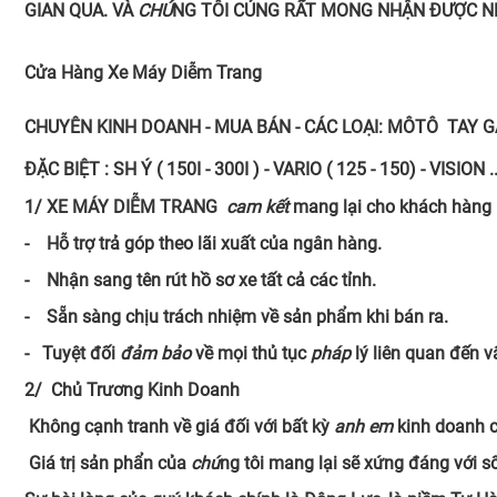
GIAN QUA. VÀ
CHÚ
NG TÔI CỦNG RẤT MONG NHẬN ĐƯỢC NH
C
ửa Hàng Xe Máy Diễm Trang
CHUYÊN KINH DOANH - MUA BÁN - CÁC LOẠI: MÔTÔ TAY 
ĐẶC BIỆT : SH Ý ( 150I - 300I ) - VARIO ( 125 - 150) - VIS
1/ XE MÁY DIỄM TRANG
cam kết
mang lại cho khách hàng 
- Hỗ trợ trả góp theo lãi xuất của ngân hàng.
-
Nhận sang tên rút hồ sơ xe tất cả các tỉnh.
- Sẵn sàng chịu trách nhiệm về sản phẩm khi bán ra.
- Tuyệt đối
đảm bảo
về mọi thủ tục
pháp
lý liên quan đến v
2/ Chủ Trương Kinh Doanh
Không cạnh tranh về giá đối với bất kỳ
anh em
kinh doanh 
Giá trị sản phẩn của
chú
ng tôi mang lại sẽ xứng đáng với s