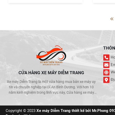
THÔNG
Hot
Em
We
CỬA HÀNG XE MÁY DIỄM TRANG
Đị
Xe máy Diễm Trang là một cửa hàng mua bán xe máy uy
tín và chuyên nghiệp tại Dĩ An Bình Dương. Với hơn 10
năm kinh nghiệm trong lĩnh vực này, Cửa hàng xe máy
Diễm Trang đã trở thành một trong những địa chỉ được
khách hàng tin cậy và lựa chọn hàng đầu khi muốn mua
bán xe máy.
Copyright © 2023
Xe máy Diễm Trang thiết kế bởi Mr.Phong 