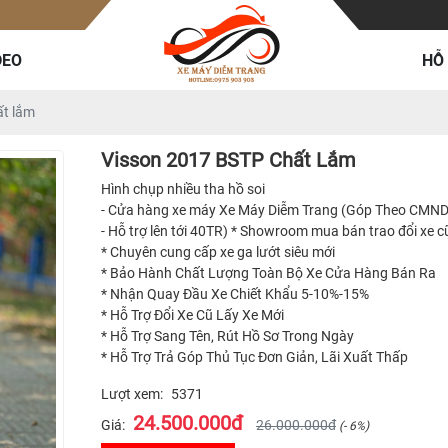
DEO
HỖ
ất lắm
Visson 2017 BSTP Chất Lắm
Hình chụp nhiều tha hồ soi
- Cửa hàng xe máy Xe Máy Diễm Trang (Góp Theo CMND 
- Hỗ trợ lên tới 40TR) * Showroom mua bán trao đổi xe cũ
* Chuyên cung cấp xe ga lướt siêu mới
* Bảo Hành Chất Lượng Toàn Bộ Xe Cửa Hàng Bán Ra
* Nhận Quay Đầu Xe Chiết Khẩu 5-10%-15%
* Hỗ Trợ Đổi Xe Cũ Lấy Xe Mới
* Hỗ Trợ Sang Tên, Rút Hồ Sơ Trong Ngày
* Hỗ Trợ Trả Góp Thủ Tục Đơn Giản, Lãi Xuất Thấp
Lượt xem:
5371
24.500.000đ
Giá:
26.000.000đ
(- 6%)