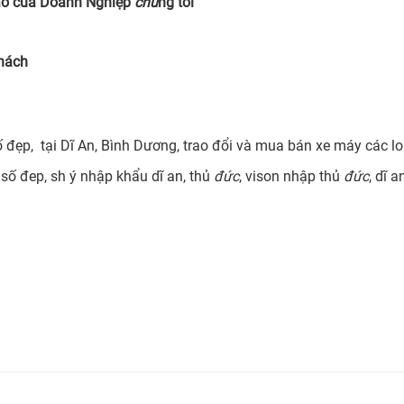
Hào của Doanh Nghiệp
chú
ng tôi
hách
ố đẹp, tại Dĩ An, Bình Dương, trao đổi và mua bán xe máy các lo
ý số đep, sh ý nhập khẩu dĩ an, thủ
đức
, vison nhập thủ
đức
, dĩ 