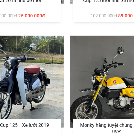
at 2013 như xe mới
Cup 125 lướt như xe mớ
000.000đ
25.000.000đ
102.000.000đ
89.000
Cup 125 _ Xe lướt 2019
Monky hàng tuyệt chủng 
new