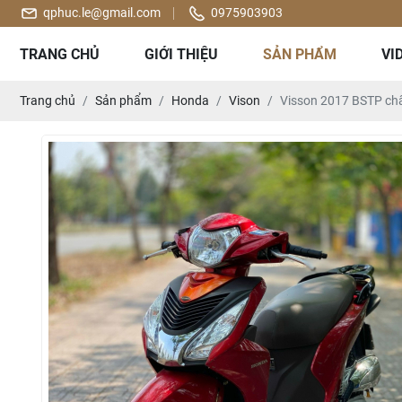
qphuc.le@gmail.com
0975903903
TRANG CHỦ
GIỚI THIỆU
SẢN PHẨM
VI
Trang chủ
Sản phẩm
Honda
Vison
Visson 2017 BSTP ch