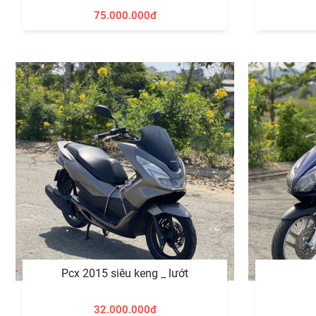
75.000.000đ
Pcx 2015 siêu keng _ lướt
32.000.000đ