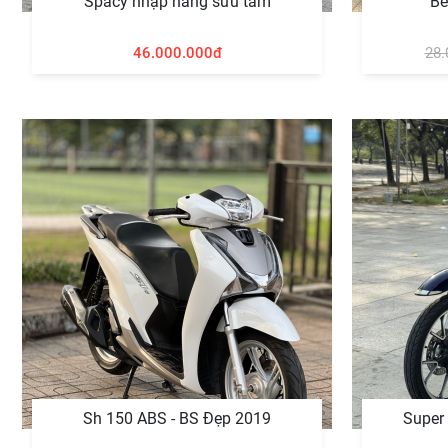
Spacy nhập hàng sưu tầm
Be
46.000.000đ
28.
Sh 150 ABS - BS Đẹp 2019
Super 