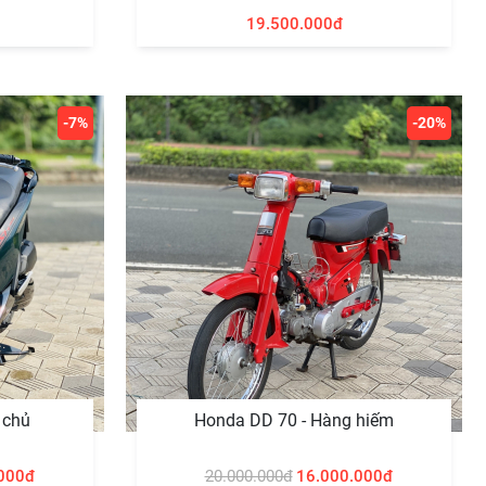
19.500.000đ
-7%
-20%
 chủ
Honda DD 70 - Hàng hiếm
000đ
20.000.000đ
16.000.000đ