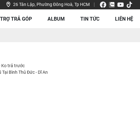
26 Tân Lập, Phường Đông Hoà, Tp HCM
 TRỢ TRẢ GÓP
ALBUM
TIN TỨC
LIÊN HỆ
Ko trả trước
 Tại Bình Thủ Đức - Dĩ An