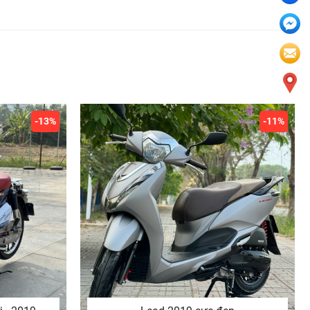
-13%
-11%