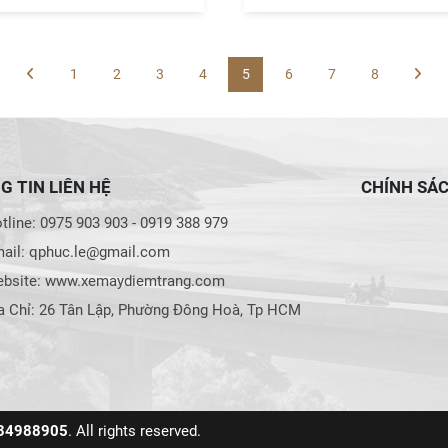
1
2
3
4
5
6
7
8
 TIN LIÊN HỆ
CHÍNH SÁ
line: 0975 903 903 - 0919 388 979
ail: qphuc.le@gmail.com
bsite: www.xemaydiemtrang.com
a Chỉ: 26 Tân Lập, Phường Đông Hoà, Tp HCM
0934988905
. All rights reserved.