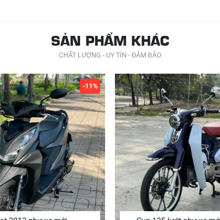
SẢN PHẨM KHÁC
CHẤT LƯỢNG - UY TÍN - ĐẢM BẢO
-11%