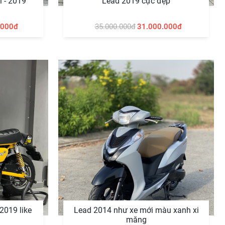
i - 2019
Lead 2019 cực đẹp
.000đ
35.000.000đ
31.000.000đ
2019 like
Lead 2014 như xe mới màu xanh xi
măng