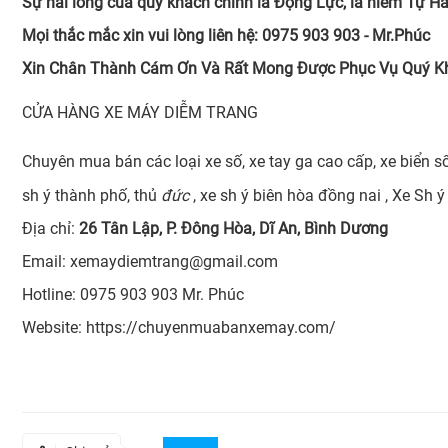
Sự hài lòng của quý khách chính là Động Lực, là niềm Tự 
Mọi thắc mắc xin vui lòng liên hệ: 0975 903 903 - Mr.Phúc
Xin Chân Thành Cám Ơn Và Rất Mong Được Phục Vụ Quý K
CỬA HÀNG XE MÁY DIỄM TRANG
Chuyên mua bán các loại xe số, xe tay ga cao cấp, xe biển s
sh ý thành phố, thủ
đức
, xe sh ý biên hòa đồng nai , Xe Sh 
Địa chỉ:
26 Tân Lập, P. Đông Hòa, Dĩ An, Bình Dương
Email: xemaydiemtrang@gmail.com
Hotline: 0975 903 903 Mr. Phúc
Website:
https://chuyenmuabanxemay.com/