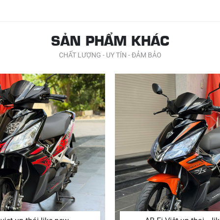
SẢN PHẨM KHÁC
CHẤT LƯỢNG - UY TÍN - ĐẢM BẢO