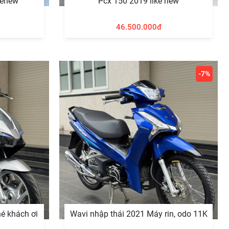
ikenew
Pcx 150 2019 like new
46.500.000đ
-7%
é khách ơi
Wavi nhập thái 2021 Máy rin, odo 11K