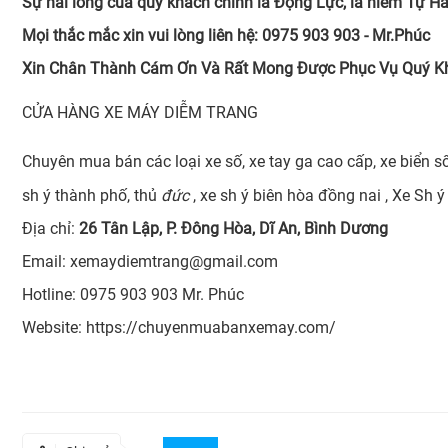
Sự hài lòng của quý khách chính là Động Lực, là niềm Tự 
Mọi thắc mắc xin vui lòng liên hệ: 0975 903 903 - Mr.Phúc
Xin Chân Thành Cám Ơn Và Rất Mong Được Phục Vụ Quý K
CỬA HÀNG XE MÁY DIỄM TRANG
Chuyên mua bán các loại xe số, xe tay ga cao cấp, xe biển s
sh ý thành phố, thủ
đức
, xe sh ý biên hòa đồng nai , Xe Sh 
Địa chỉ:
26 Tân Lập, P. Đông Hòa, Dĩ An, Bình Dương
Email: xemaydiemtrang@gmail.com
Hotline: 0975 903 903 Mr. Phúc
Website:
https://chuyenmuabanxemay.com/