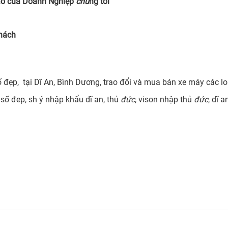
Hào của Doanh Nghiệp
chú
ng tôi
hách
ố đẹp, tại Dĩ An, Bình Dương, trao đổi và mua bán xe máy các lo
ý số đep, sh ý nhập khẩu dĩ an, thủ
đức
, vison nhập thủ
đức
, dĩ 