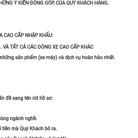
ỮNG Ý KIẾN ĐÓNG GÓP, CỦA QUÝ KHÁCH HÀNG.
GA CAO CẤP NHẬP KHẨU:
ION ... VÀ TẤT CẢ CÁC DÒNG XE CAO CẤP KHÁC
những sản phẩm (xe máy) và dịch vụ hoàn hảo nhất.
ấn đề sang tên rút hồ sơ.
cùng ngành nghề.
ố tiền mà Quý Khách bỏ ra.