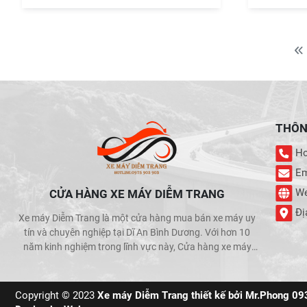
THÔNG
Hot
Em
We
CỬA HÀNG XE MÁY DIỄM TRANG
Đị
Xe máy Diễm Trang là một cửa hàng mua bán xe máy uy
tín và chuyên nghiệp tại Dĩ An Bình Dương. Với hơn 10
năm kinh nghiệm trong lĩnh vực này, Cửa hàng xe máy
Diễm Trang đã trở thành một trong những địa chỉ được
khách hàng tin cậy và lựa chọn hàng đầu khi muốn mua
bán xe máy.
Copyright © 2023
Xe máy Diễm Trang thiết kế bởi Mr.Phong 