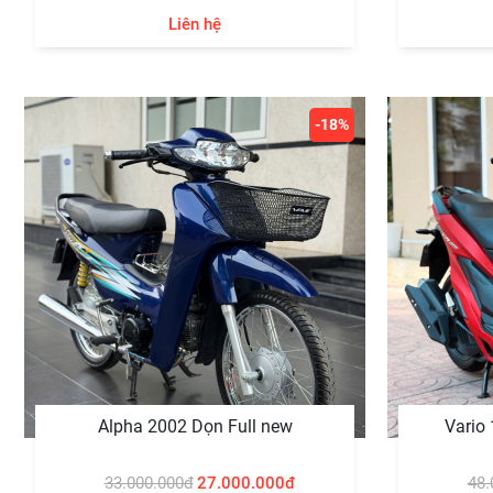
Liên hệ
-18%
Alpha 2002 Dọn Full new
Vario
33.000.000đ
27.000.000đ
48.