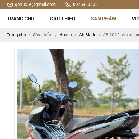
qphuc.le@gmail.com
0975903903
TRANG CHỦ
GIỚI THIỆU
SẢN PHẨM
VI
Trang chủ
Sản phẩm
Honda
Air Blade
AB 2022 như xe m