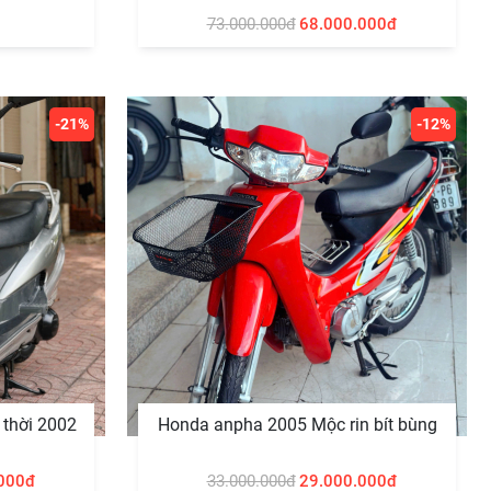
73.000.000đ
68.000.000đ
-21%
-12%
Spacy 125 Siêu phẩm một thời 2002
Honda anpha 2005 Mộc rin bít bùng
000đ
33.000.000đ
29.000.000đ