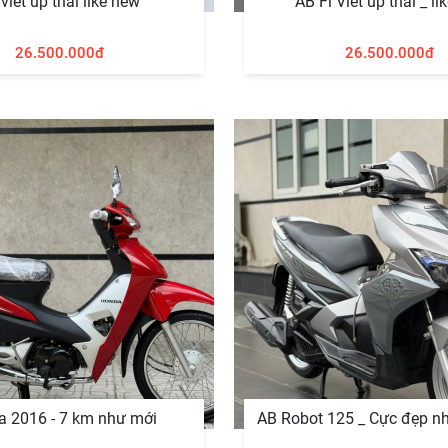
viet up thái like new
AB Fi Viêt up thai _ l
26.500.000đ
26.500.000đ
a 2016 - 7 km như mới
AB Robot 125 _ Cực đẹp nh