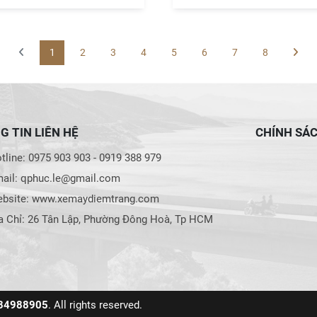
1
2
3
4
5
6
7
8
 TIN LIÊN HỆ
CHÍNH SÁ
line: 0975 903 903 - 0919 388 979
ail: qphuc.le@gmail.com
bsite: www.xemaydiemtrang.com
a Chỉ: 26 Tân Lập, Phường Đông Hoà, Tp HCM
0934988905
. All rights reserved.