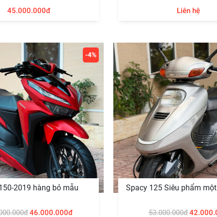
45.000.000đ
Liên hệ
-4%
 150-2019 hàng bỏ mẫu
000.000đ
46.000.000đ
53.000.000đ
42.000.