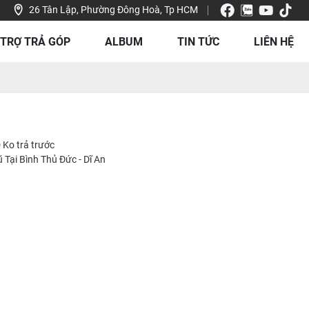
26 Tân Lập, Phường Đông Hoà, Tp HCM
 TRỢ TRẢ GÓP
ALBUM
TIN TỨC
LIÊN HỆ
Ko trả trước
 Tại Bình Thủ Đức - Dĩ An