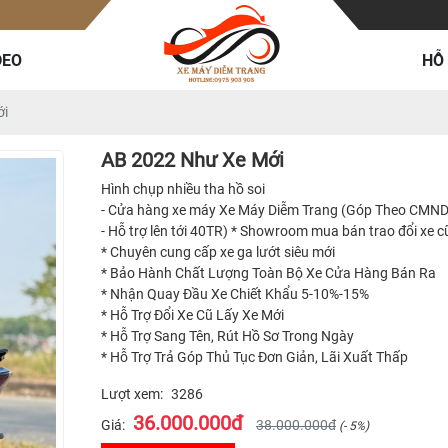
DEO
HỖ
ới
AB 2022 Như Xe Mới
Hình chụp nhiều tha hồ soi
- Cửa hàng xe máy Xe Máy Diễm Trang (Góp Theo CMND 
- Hỗ trợ lên tới 40TR) * Showroom mua bán trao đổi xe cũ
* Chuyên cung cấp xe ga lướt siêu mới
* Bảo Hành Chất Lượng Toàn Bộ Xe Cửa Hàng Bán Ra
* Nhận Quay Đầu Xe Chiết Khẩu 5-10%-15%
* Hỗ Trợ Đổi Xe Cũ Lấy Xe Mới
* Hỗ Trợ Sang Tên, Rút Hồ Sơ Trong Ngày
* Hỗ Trợ Trả Góp Thủ Tục Đơn Giản, Lãi Xuất Thấp
Lượt xem:
3286
36.000.000đ
Giá:
38.000.000đ
(- 5%)