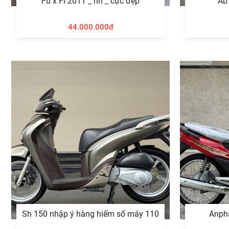
Fu x Fi 2011 _ rin _ cực đẹp
Ab 
44.000.000đ
Sh 150 nhập ý hàng hiếm số máy 110
Anph