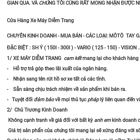
GIAN QUA. VÀ
CHÚ
NG TÔI CỦNG RẤT MONG NHẬN ĐƯỢC NH
C
ửa Hàng Xe Máy Diễm Trang
CHUYÊN KINH DOANH - MUA BÁN - CÁC LOẠI: MÔTÔ TAY 
ĐẶC BIỆT : SH Ý ( 150I - 300I ) - VARIO ( 125 - 150) - VIS
1/ XE MÁY DIỄM TRANG
cam kết
mang lại cho khách hàng 
- Hỗ trợ trả góp theo lãi xuất của ngân hàng.
-
Nhận sang tên rút hồ sơ xe tất cả các tỉnh.
- Sẵn sàng chịu trách nhiệm về sản phẩm khi bán ra.
- Tuyệt đối
đảm bảo
về mọi thủ tục
pháp
lý liên quan đến v
2/ Chủ Trương Kinh Doanh
Không cạnh tranh về giá đối với bất kỳ
anh em
kinh doanh 
Giá trị sản phẩn của
chú
ng tôi mang lại sẽ xứng đáng với s