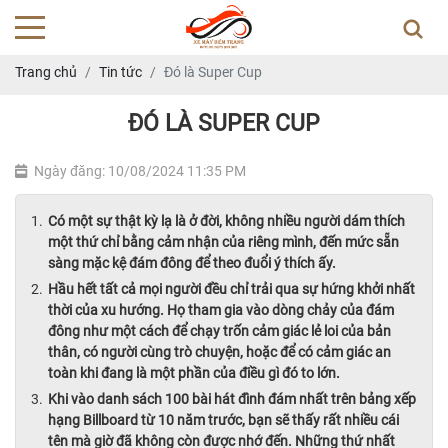
Trang chủ
Tin tức
Đó là Super Cup
ĐÓ LÀ SUPER CUP
Ngày đăng: 10/08/2024 11:35 PM
Có một sự thật kỳ lạ là ở đời, không nhiều người dám thích
một thứ chỉ bằng cảm nhận của riêng mình, đến mức sẵn
sàng mặc kệ đám đông để theo đuổi ý thích ấy.
Hầu hết tất cả mọi người đều chỉ trải qua sự hứng khởi nhất
thời của xu hướng. Họ tham gia vào dòng chảy của đám
đông như một cách để chạy trốn cảm giác lẻ loi của bản
thân, có người cùng trò chuyện, hoặc để có cảm giác an
toàn khi đang là một phần của điều gì đó to lớn.
Khi vào danh sách 100 bài hát đình đám nhất trên bảng xếp
hạng Billboard từ 10 năm trước, bạn sẽ thấy rất nhiều cái
tên mà giờ đã không còn được nhớ đến. Những thứ nhất