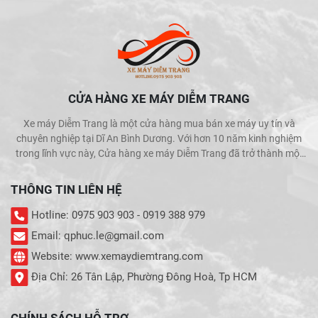
CỬA HÀNG XE MÁY DIỄM TRANG
Xe máy Diễm Trang là một cửa hàng mua bán xe máy uy tín và
chuyên nghiệp tại Dĩ An Bình Dương. Với hơn 10 năm kinh nghiệm
trong lĩnh vực này, Cửa hàng xe máy Diễm Trang đã trở thành một
trong những địa chỉ được khách hàng tin cậy và lựa chọn hàng đầu
khi muốn mua bán xe máy.
THÔNG TIN LIÊN HỆ
Hotline: 0975 903 903 - 0919 388 979
Email: qphuc.le@gmail.com
Website: www.xemaydiemtrang.com
Địa Chỉ: 26 Tân Lập, Phường Đông Hoà, Tp HCM
CHÍNH SÁCH HỖ TRỢ