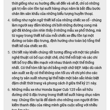
thời giống như xu hướng đều sẽ đến và sẽ đi, chỉ có những
giá trị vẫn còn tồn tại suốt hàng chục năm là bắt đầu bước
chân lên sân khấu của những biểu tượng huyền thoại.
Giống như ngôn ngữ thiết kế của những chiếc xe cổ - chúng
làm người say đắm không chỉ bởi những đường cong mà
giờ đã không còn nhìn thấy ở những mẫu xe phổ thông, mà
từ ngay trong thiết kế của mỗi chiếc xe đều tồn tại một
đường cơ bản đặc trưng, định hướng cho toàn bộ tổng thể
thiết kế của chiếc xe đó.
Chi tiết này khiến chúng rất tương đồng với một tác phẩm
nghệ thuật có bố cục chặt chẽ, chủ thể nổi bật và các chi
tiết bổ trợ đều liền mạch với nhau thành một thể thống
nhất. Có thể tóm tắt lại chỉ bằng một chữ ĐẸP. Mặc dù cách
sản xuất xe ấy có thể không còn tối ưu về chi phí cho các
công ty sản xuất nhưng lại thể hiện một bản sắc khác biệt
đậm chất thời trang và phong cách ở giữa thế kỷ 21 này.
Những mẫu xe như Honda Super Cub 125 vẫn sở hữu
đường chữ S đặc trưng trong thiết kế suốt hàng chục năm
nay. Chúng tồn tại là để dành cho những con người đi tìm
kiếm thanh điệu của riêng mình giữa cuộc sống với nhiều