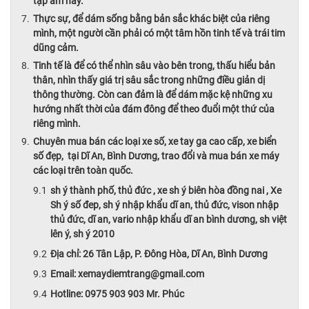
tạp âm này.
Thực sự, để dám sống bằng bản sắc khác biệt của riêng
mình, một người cần phải có một tâm hồn tinh tế và trái tim
dũng cảm.
Tinh tế là để có thể nhìn sâu vào bên trong, thấu hiểu bản
thân, nhìn thấy giá trị sâu sắc trong những điều giản dị
thông thường. Còn can đảm là để dám mặc kệ những xu
hướng nhất thời của đám đông để theo đuổi một thứ của
riêng mình.
Chuyên mua bán các loại xe số, xe tay ga cao cấp, xe biển
số đẹp, tại Dĩ An, Bình Dương, trao đổi và mua bán xe máy
các loại trên toàn quốc.
sh ý thành phố, thủ đức , xe sh ý biên hòa đồng nai , Xe
Sh ý số đep, sh ý nhập khẩu dĩ an, thủ đức, vison nhập
thủ đức, dĩ an, vario nhập khẩu dĩ an bình dương, sh việt
lên ý, sh ý 2010
Địa chỉ: 26 Tân Lập, P. Đông Hòa, Dĩ An, Bình Dương
Email: xemaydiemtrang@gmail.com
Hotline: 0975 903 903 Mr. Phúc