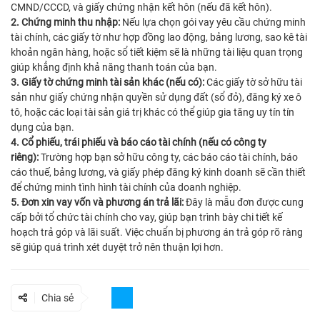
CMND/CCCD, và giấy chứng nhận kết hôn (nếu đã kết hôn).
2. Chứng minh thu nhập:
Nếu lựa chọn gói vay yêu cầu chứng minh
tài chính, các giấy tờ như hợp đồng lao động, bảng lương, sao kê tài
khoản ngân hàng, hoặc sổ tiết kiệm sẽ là những tài liệu quan trọng
giúp khẳng định khả năng thanh toán của bạn.
3. Giấy tờ chứng minh tài sản khác (nếu có):
Các giấy tờ sở hữu tài
sản như giấy chứng nhận quyền sử dụng đất (sổ đỏ), đăng ký xe ô
tô, hoặc các loại tài sản giá trị khác có thể giúp gia tăng uy tín tín
dụng của bạn.
4. Cổ phiếu, trái phiếu và báo cáo tài chính (nếu có công ty
riêng):
Trường hợp bạn sở hữu công ty, các báo cáo tài chính, báo
cáo thuế, bảng lương, và giấy phép đăng ký kinh doanh sẽ cần thiết
để chứng minh tình hình tài chính của doanh nghiệp.
5. Đơn xin vay vốn và phương án trả lãi:
Đây là mẫu đơn được cung
cấp bởi tổ chức tài chính cho vay, giúp bạn trình bày chi tiết kế
hoạch trả góp và lãi suất. Việc chuẩn bị phương án trả góp rõ ràng
sẽ giúp quá trình xét duyệt trở nên thuận lợi hơn.
Chia sẻ