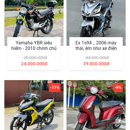
Yamaha YBR siêu
Ex 1s94 _ 2006 máy
hiếm - 2010 chính chủ
thái, êm như xe điện
28.000.000đ
44.000.000đ
24.000.000đ
39.000.000đ
-17%
-9%