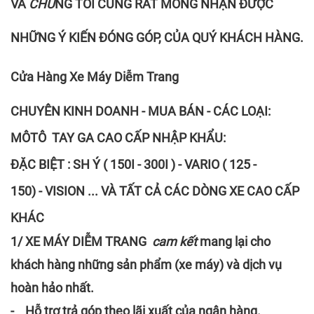
VÀ
CHÚ
NG TÔI CỦNG RẤT MONG NHẬN ĐƯỢC
NHỮNG Ý KIẾN ĐÓNG GÓP, CỦA QUÝ KHÁCH HÀNG.
C
ửa Hàng Xe Máy Diễm Trang
CHUYÊN KINH DOANH - MUA BÁN - CÁC LOẠI:
MÔTÔ TAY GA CAO CẤP NHẬP KHẨU:
ĐẶC BIỆT : SH Ý ( 150I - 300I ) - VARIO ( 125 -
150) - VISION ... VÀ TẤT CẢ CÁC DÒNG XE CAO CẤP
KHÁC
1/ XE MÁY DIỄM TRANG
cam kết
mang lại cho
khách hàng những sản phẩm (xe máy) và dịch vụ
hoàn hảo nhất.
- Hỗ trợ trả góp theo lãi xuất của ngân hàng.