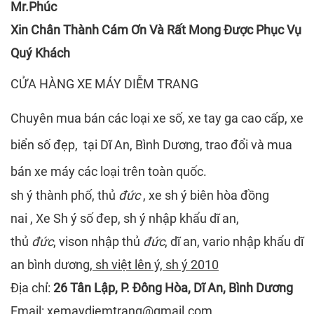
Mr.Phúc
Xin Chân Thành Cám Ơn Và Rất Mong Được Phục Vụ
Quý Khách
CỬA HÀNG XE MÁY DIỄM TRANG
Chuyên mua bán các loại xe số, xe tay ga cao cấp, xe
biển số đẹp, tại Dĩ An, Bình Dương, trao đổi và mua
bán xe máy các loại trên toàn quốc.
sh ý thành phố, thủ
đức
, xe sh ý biên hòa đồng
nai , Xe Sh ý số đep, sh ý nhập khẩu dĩ an,
thủ
đức
, vison nhập thủ
đức
, dĩ an, vario nhập khẩu dĩ
an bình dương
, sh việt lên ý, sh ý 2010
Địa chỉ:
26 Tân Lập, P. Đông Hòa, Dĩ An, Bình Dương
Email: xemaydiemtrang@gmail.com