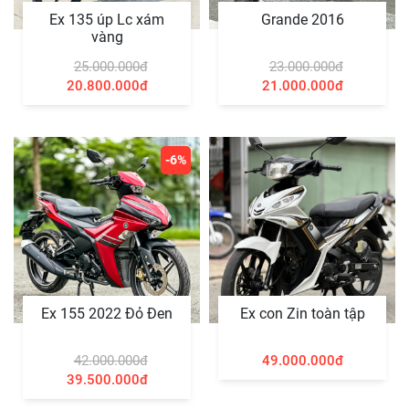
Ex 135 úp Lc xám
Grande 2016
vàng
25.000.000đ
23.000.000đ
20.800.000đ
21.000.000đ
-6%
Ex 155 2022 Đỏ Đen
Ex con Zin toàn tập
42.000.000đ
49.000.000đ
39.500.000đ