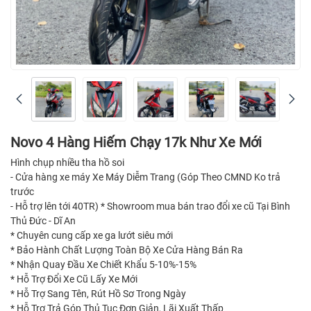
Novo 4 Hàng Hiếm Chạy 17k Như Xe Mới
Hình chụp nhiều tha hồ soi
- Cửa hàng xe máy Xe Máy Diễm Trang (Góp Theo CMND Ko trả
trước
- Hỗ trợ lên tới 40TR) * Showroom mua bán trao đổi xe cũ Tại Bình
Thủ Đức - Dĩ An
* Chuyên cung cấp xe ga lướt siêu mới
* Bảo Hành Chất Lượng Toàn Bộ Xe Cửa Hàng Bán Ra
* Nhận Quay Đầu Xe Chiết Khẩu 5-10%-15%
* Hỗ Trợ Đổi Xe Cũ Lấy Xe Mới
* Hỗ Trợ Sang Tên, Rút Hồ Sơ Trong Ngày
* Hỗ Trợ Trả Góp Thủ Tục Đơn Giản, Lãi Xuất Thấp