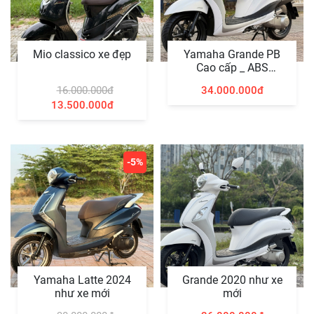
Mio classico xe đẹp
Yamaha Grande PB
Cao cấp _ ABS
Smartkey
16.000.000đ
34.000.000đ
13.500.000đ
-5%
Yamaha Latte 2024
Grande 2020 như xe
như xe mới
mới