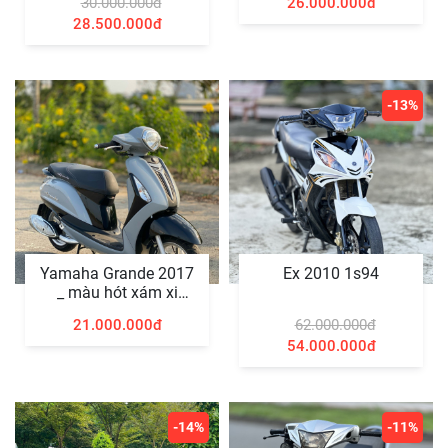
30.000.000đ
26.000.000đ
28.500.000đ
-13%
Yamaha Grande 2017
Ex 2010 1s94
_ màu hót xám xi
măng
21.000.000đ
62.000.000đ
54.000.000đ
-14%
-11%