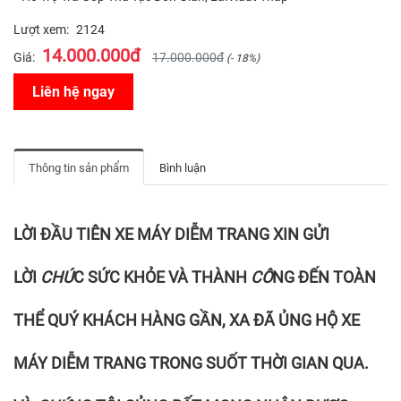
Lượt xem:
2124
14.000.000đ
Giá:
17.000.000đ
(- 18%)
Liên hệ ngay
Thông tin sản phẩm
Bình luận
LỜI ĐẦU TIÊN XE MÁY DIỄM TRANG XIN GỬI
LỜI
CHÚ
C SỨC KHỎE VÀ THÀNH
CÔ
NG ĐẾN TOÀN
THỂ QUÝ KHÁCH HÀNG GẦN, XA ĐÃ ỦNG HỘ XE
MÁY DIỄM TRANG TRONG SUỐT THỜI GIAN QUA.