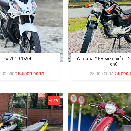
Ex 2010 1s94
Yamaha YBR siêu hiếm - 2
chủ
000.000đ
54.000.000đ
28.000.000đ
24.000.
-17%