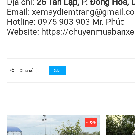
Địa chỉ:
26 Tân Lập, P. Đông Hòa, 
Email: xemaydiemtrang@gmail.c
Hotline: 0975 903 903 Mr. Phúc
Website:
https://chuyenmuabanx
Chia sẻ
Zalo
-16%