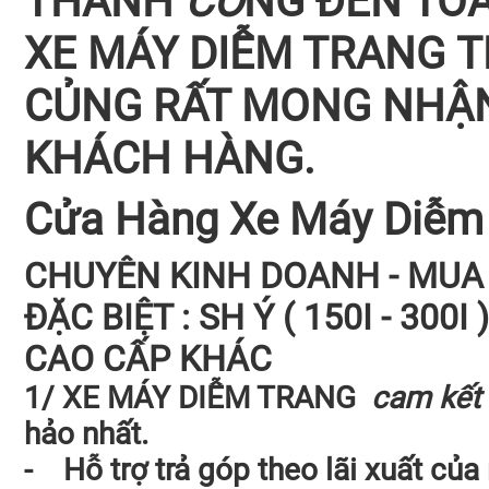
THÀNH
CÔ
NG ĐẾN TO
XE MÁY DIỄM TRANG T
CỦNG RẤT MONG NHẬN
KHÁCH HÀNG.
C
ửa Hàng Xe Máy Diễm
CHUYÊN KINH DOANH - MUA 
ĐẶC BIỆT : SH Ý ( 150I - 300I
CAO CẤP KHÁC
1/ XE MÁY DIỄM TRANG
cam kết
hảo nhất.
- Hỗ trợ trả góp theo lãi xuất của