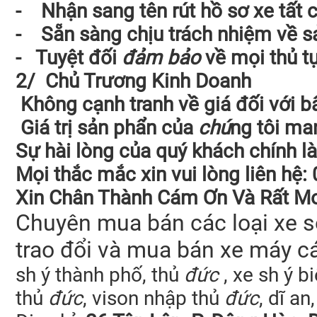
-
Nhận sang tên rút hồ sơ xe tất c
- Sẵn sàng chịu trách nhiệm về s
- Tuyệt đối
đảm bảo
về mọi thủ t
2/ Chủ Trương Kinh Doanh
Không cạnh tranh về giá đối với bấ
Giá trị sản phẩn của
chú
ng tôi ma
Sự hài lòng của quý khách chính 
Mọi thắc mắc xin vui lòng liên hệ
Xin Chân Thành Cám Ơn Và Rất M
Chuyên mua bán các loại xe số
trao đổi và mua bán xe máy cá
sh ý thành phố, thủ
đức
, xe sh ý b
thủ
đức
, vison nhập thủ
đức
, dĩ a