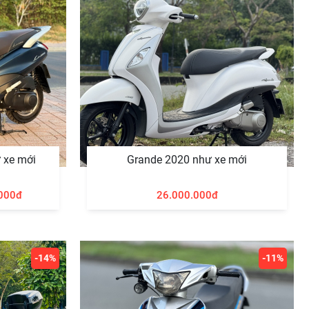
 xe mới
Grande 2020 như xe mới
000đ
26.000.000đ
-14%
-11%