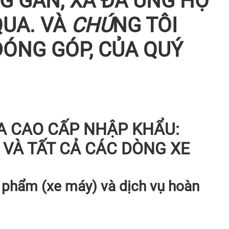
G GẦN, XA ĐÃ ỦNG HỘ
QUA. VÀ
CHÚ
NG TÔI
ÓNG GÓP, CỦA QUÝ
GA CAO CẤP NHẬP KHẨU:
 ... VÀ TẤT CẢ CÁC DÒNG XE
 phẩm (xe máy) và dịch vụ hoàn