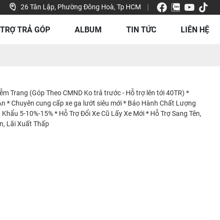
26 Tân Lập, Phường Đông Hoà, Tp HCM
 TRỢ TRẢ GÓP
ALBUM
TIN TỨC
LIÊN HỆ
ễm Trang (Góp Theo CMND Ko trả trước - Hỗ trợ lên tới 40TR) *
An * Chuyên cung cấp xe ga lướt siêu mới * Bảo Hành Chất Lượng
Khẩu 5-10%-15% * Hỗ Trợ Đổi Xe Cũ Lấy Xe Mới * Hỗ Trợ Sang Tên,
n, Lãi Xuất Thấp