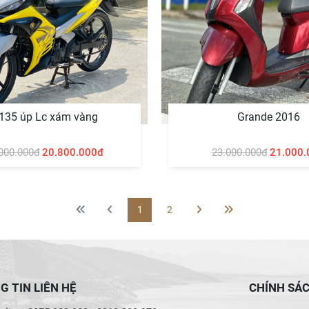
 135 úp Lc xám vàng
Grande 2016
000.000đ
20.800.000đ
23.000.000đ
21.000.
1
2
 TIN LIÊN HỆ
CHÍNH SÁ