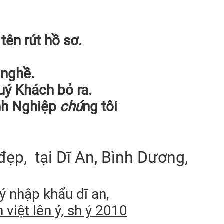
tên rút hồ sơ.
 nghề.
uý Khách bỏ ra.
anh Nghiệp
chú
ng tôi
đẹp, tại Dĩ An, Bình Dương,
 ý nhập khẩu dĩ an,
h việt lên ý, sh ý 2010