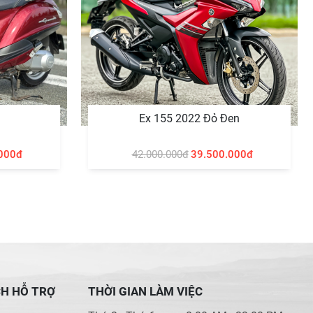
Ex 155 2022 Đỏ Đen
000đ
42.000.000đ
39.500.000đ
CH HỖ TRỢ
THỜI GIAN LÀM VIỆC