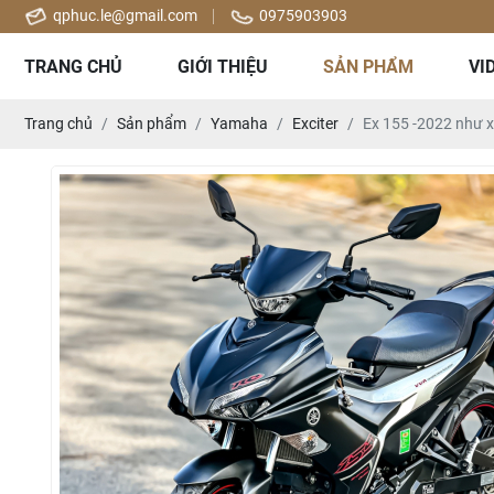
qphuc.le@gmail.com
0975903903
TRANG CHỦ
GIỚI THIỆU
SẢN PHẨM
VI
Trang chủ
Sản phẩm
Yamaha
Exciter
Ex 155 -2022 như x