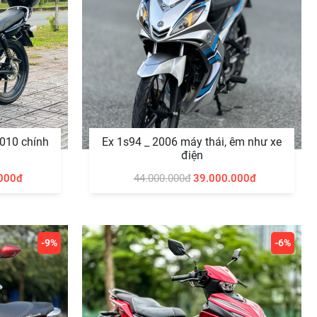
010 chính
Ex 1s94 _ 2006 máy thái, êm như xe
điện
000đ
44.000.000đ
39.000.000đ
-9%
-6%