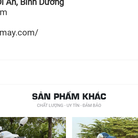
Dĩ An, Bình Dương
om
emay.com/
SẢN PHẨM KHÁC
CHẤT LƯỢNG - UY TÍN - ĐẢM BẢO