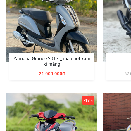
Yamaha Grande 2017 _ màu hót xám
xi măng
21.000.000đ
62.
-18%