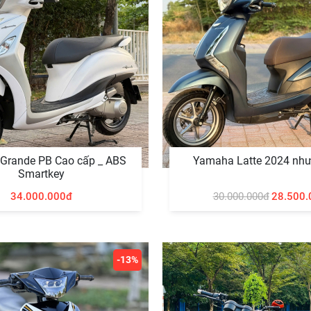
Grande PB Cao cấp _ ABS
Yamaha Latte 2024 như
Smartkey
34.000.000đ
30.000.000đ
28.500.
-13%