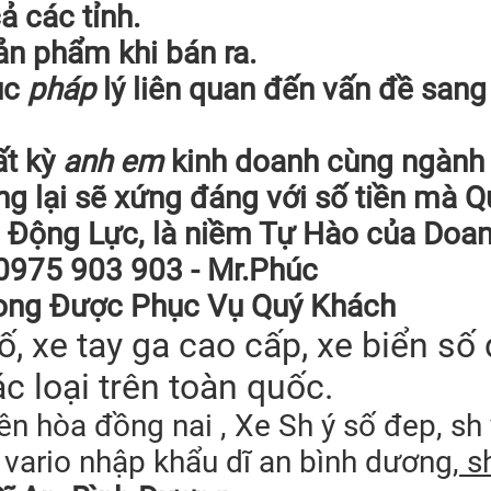
ả các tỉnh.
ản phẩm khi bán ra.
ục
pháp
lý liên quan đến vấn đề sang 
t kỳ
anh em
kinh doanh cùng ngành
ng lại sẽ xứng đáng với số tiền mà Q
là Động Lực, là niềm Tự Hào của Do
: 0975 903 903 - Mr.Phúc
ong Được Phục Vụ Quý Khách
, xe tay ga cao cấp, xe biển số 
c loại trên toàn quốc.
iên hòa đồng nai , Xe Sh ý số đep, sh
n, vario nhập khẩu dĩ an bình dương
, s