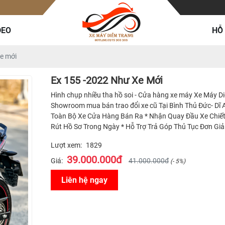
DEO
HỖ
e mới
Ex 155 -2022 Như Xe Mới
Hình chụp nhiều tha hồ soi - Cửa hàng xe máy Xe Máy Di
Showroom mua bán trao đổi xe cũ Tại Bình Thủ Đức- Dĩ 
Toàn Bộ Xe Cửa Hàng Bán Ra * Nhận Quay Đầu Xe Chiết 
Rút Hồ Sơ Trong Ngày * Hỗ Trợ Trả Góp Thủ Tục Đơn Giả
Lượt xem:
1829
39.000.000đ
Giá:
41.000.000đ
(- 5%)
Liên hệ ngay