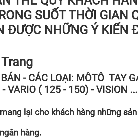
ÀN THỂ QUÝ KHÁCH HÀN
RONG SUỐT THỜI GIAN 
 ĐƯỢC NHỮNG Ý KIẾN Đ
 Trang
BÁN - CÁC LOẠI: MÔTÔ TAY 
 ) - VARIO ( 125 - 150) - VISION
mang lại cho khách hàng những sản
 ngân hàng.